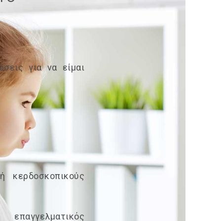
ώσεις για να είμαι
ή κερδοσκοπικούς
 επαγγελματικός